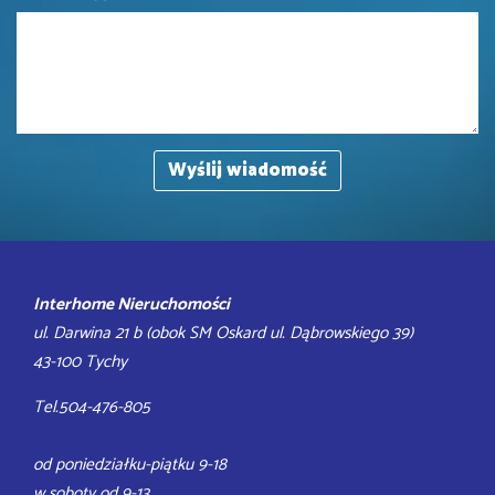
Interhome Nieruchomości
ul. Darwina 21 b (obok SM Oskard ul. Dąbrowskiego 39)
43-100 Tychy
Tel.504-476-805
od poniedziałku-piątku 9-18
w soboty od 9-13