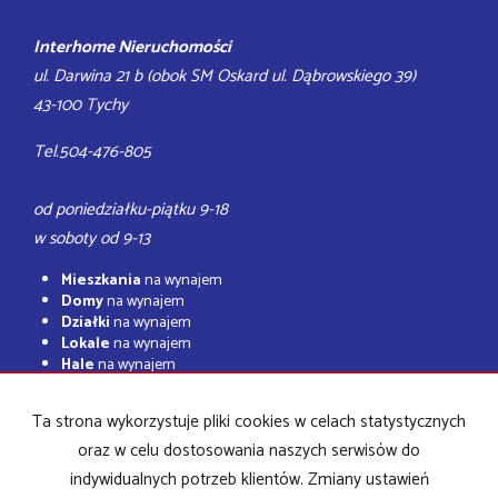
Interhome Nieruchomości
ul. Darwina 21 b (obok SM Oskard ul. Dąbrowskiego 39)
43-100 Tychy
Tel.504-476-805
od poniedziałku-piątku 9-18
w soboty od 9-13
Mieszkania
na wynajem
Domy
na wynajem
Działki
na wynajem
Lokale
na wynajem
Hale
na wynajem
Obiekty
na wynajem
Ta strona wykorzystuje pliki cookies w celach statystycznych
Mieszkania
na sprzedaż
Domy
na sprzedaż
oraz w celu dostosowania naszych serwisów do
Działki
na sprzedaż
indywidualnych potrzeb klientów. Zmiany ustawień
Lokale
na sprzedaż