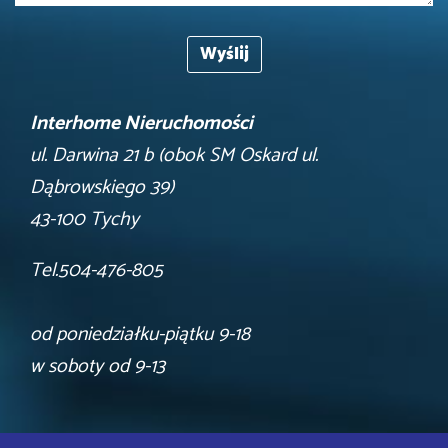
Interhome Nieruchomości
ul. Darwina 21 b (obok SM Oskard ul.
Dąbrowskiego 39)
43-100 Tychy
Tel.504-476-805
od poniedziałku-piątku 9-18
w soboty od 9-13