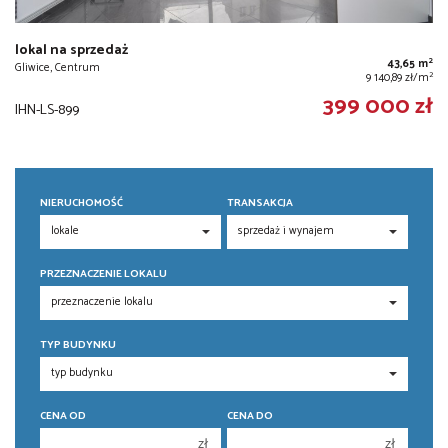
lokal na sprzedaż
2
43,65 m
Gliwice, Centrum
2
9 140,89 zł/m
399 000 zł
IHN-LS-899
NIERUCHOMOŚĆ
TRANSAKCJA
PRZEZNACZENIE LOKALU
TYP BUDYNKU
CENA OD
CENA DO
zł
zł