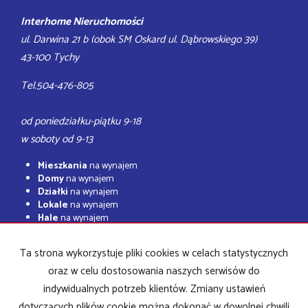
Interhome Nieruchomości
ul. Darwina 21 b (obok SM Oskard ul. Dąbrowskiego 39)
43-100 Tychy
Tel.504-476-805
od poniedziałku-piątku 9-18
w soboty od 9-13
Mieszkania
na wynajem
Domy
na wynajem
Działki
na wynajem
Lokale
na wynajem
Hale
na wynajem
Obiekty
na wynajem
Ta strona wykorzystuje pliki cookies w celach statystycznych
Mieszkania
na sprzedaż
Domy
na sprzedaż
oraz w celu dostosowania naszych serwisów do
Działki
na sprzedaż
indywidualnych potrzeb klientów. Zmiany ustawień
Lokale
na sprzedaż
dotyczących plików cookie można dokonać w dowolnej chwili
Hale
na sprzedaż