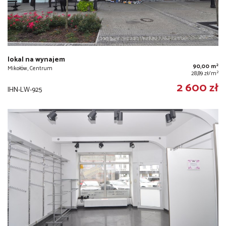
lokal na wynajem
2
90,00 m
Mikołów, Centrum
2
28,89 zł/m
2 600 zł
IHN-LW-925