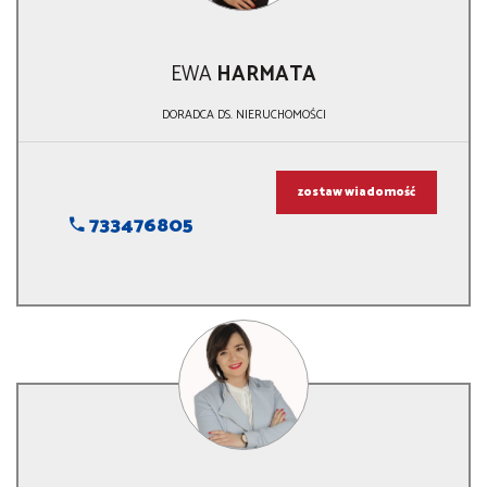
EWA
HARMATA
DORADCA DS. NIERUCHOMOŚCI
zostaw wiadomość
733476805