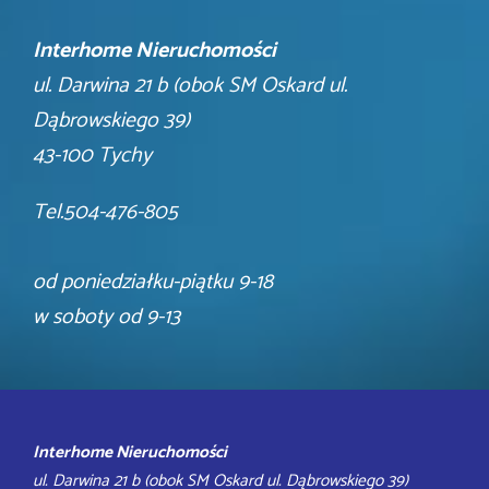
Interhome Nieruchomości
ul. Darwina 21 b (obok SM Oskard ul.
Dąbrowskiego 39)
43-100 Tychy
Tel.504-476-805
od poniedziałku-piątku 9-18
w soboty od 9-13
Interhome Nieruchomości
ul. Darwina 21 b (obok SM Oskard ul. Dąbrowskiego 39)