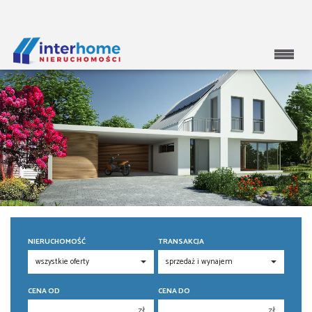
NIERUCHOMOŚĆ
TRANSAKCJA
CENA OD
CENA DO
zł
zł