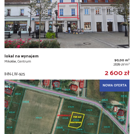
lokal na wynajem
2
90,00 m
Mikołów, Centrum
2
28,89 zł/m
2 600 zł
IHN-LW-925
NOWA OFERTA