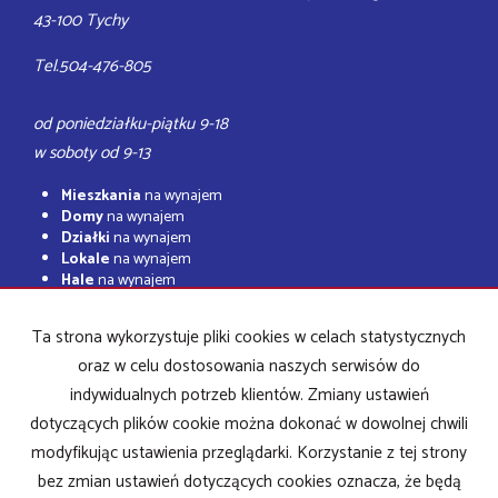
43-100 Tychy
Tel.504-476-805
od poniedziałku-piątku 9-18
w soboty od 9-13
Mieszkania
na wynajem
Domy
na wynajem
Działki
na wynajem
Lokale
na wynajem
Hale
na wynajem
Obiekty
na wynajem
Ta strona wykorzystuje pliki cookies w celach statystycznych
Mieszkania
na sprzedaż
Domy
na sprzedaż
oraz w celu dostosowania naszych serwisów do
Działki
na sprzedaż
indywidualnych potrzeb klientów. Zmiany ustawień
Lokale
na sprzedaż
dotyczących plików cookie można dokonać w dowolnej chwili
Hale
na sprzedaż
Obiekty
na sprzedaż
modyfikując ustawienia przeglądarki. Korzystanie z tej strony
bez zmian ustawień dotyczących cookies oznacza, że będą