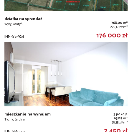
działka na sprzedaż
2
768,00 m
Wyry, Gostyń
2
229,17 zł/m
176 000 zł
IHN-GS-924
mieszkanie na wynajem
3 pokoje
2
63,89 m
Tychy, Balbina
2
38,35 zł/m
2 450 zł