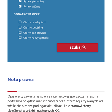
Rynek pierwotny
Rynek wtórny
DODATKOWE OPCJE
Oferty ze zdjęciem
Oferty specjalne
Oferty bez prowizji
Oferty na wyłączność
szukaj
Nota prawna
Opis oferty zawarty na stronie internetowej sporządzany jest na
podstawie oględzin nieruchomości oraz informacji uzyskanych od
właściciela, może podlegać aktualizacji i nie stanowi oferty
określonej w art. 66 i następnych K.C.