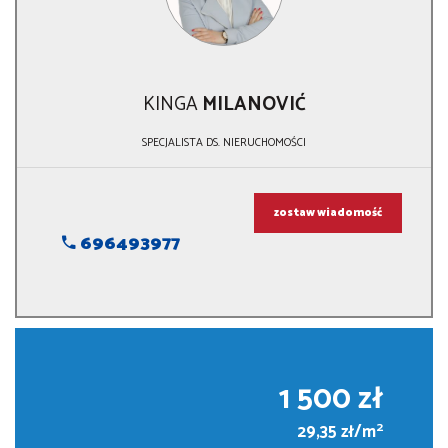
KINGA
MILANOVIĆ
SPECJALISTA DS. NIERUCHOMOŚCI
zostaw wiadomość
696493977
1 500 zł
2
29,35 zł/m