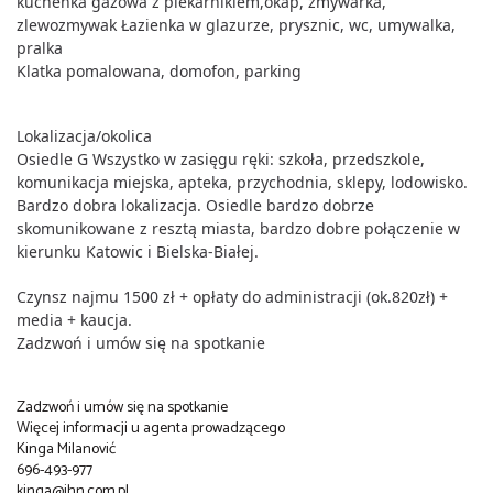
kuchenka gazowa z piekarnikiem,okap,
zmywarka,
zlewozmywak Łazienka w glazurze, prysznic, wc, umywalka,
pralka
Klatka pomalowana,
d
omofon,
p
arking
Lokalizacja/okolica
Osiedle G Wszystko w zasięgu ręki: szkoła, przedszkole,
komunikacja miejska, apteka, przychodnia, sklepy, lodowisko.
Bardzo dobra lokalizacja. Osiedle bardzo dobrze
skomunikowane z resztą miasta, bardzo dobre połączenie w
kierunku Katowic i Bielska-Białej.
Czynsz najmu
15
00 zł + opłaty do administracji (ok.820zł)
+
media +
kaucja.
Zadzwoń i umów się na spotkanie
Zadzwoń i umów się na spotkanie
Więcej informacji u agenta prowadzącego
Kinga Milanović
696-493-977
kinga@ihn.com.pl