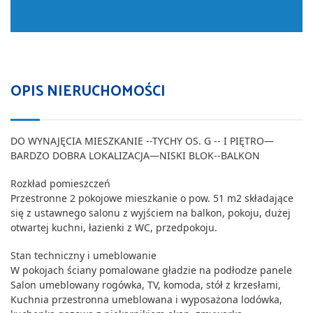
OPIS NIERUCHOMOŚCI
DO WYNAJĘCIA MIESZKANIE --TYCHY OS.
G
-- I PIĘTRO—
BARDZO DOBRA LOKALIZACJA—
NISKI BLOK--BALKON
Rozkład pomieszczeń
Przestronne 2 pokojowe mieszkanie o pow.
51
m2 składające
się z ustawnego salonu z wyjściem na balkon, pokoju,
dużej
otwartej
kuchni, łazienki z WC, przedpokoju.
Stan techniczny
i umeblowanie
W pokojach ściany pomalowane gładzie na podłodze panele
Salon umeblowany
rogówka, TV
,
komoda,
stół
z
krzesła
mi
,
Kuchnia przestronna umeblowana i wyposażona lodówka,